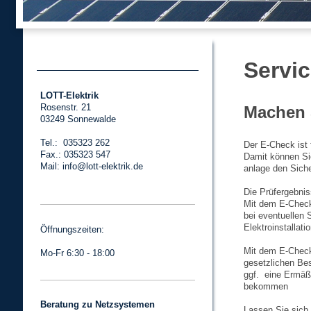
Servi
LOTT-Elektrik
Rosenstr. 21
Machen 
03249 Sonnewalde
Tel.: 035323 262
Der E-Check ist 
Fax.: 035323 547
Damit können Sie
Mail: info@lott-elektrik.de
anlage den Siche
Die Prüfergebni
Mit dem E-Check
bei eventuellen
Elektroinstallati
Öffnungszeiten:
Mit dem E-Chec
Mo-Fr 6:30 - 18:00
gesetzlichen B
ggf. eine Ermäß
bekommen
Beratung zu Netzsystemen
Lassen Sie sich 